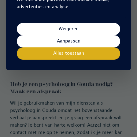
basissteun voor je bovenlichaam te ervaren, kun je
advertenties en analyse.
in beweging komen en stappen zetten. Bij emoties
die je uit balans brengen, is het belangrijk om terug
te keren naar je gronding. Als je goed geaard bent,
Weigeren
kun je op een weloverwogen en effectieve manier
omgaan met verontrustende of onprettige situaties
Aanpassen
in plaats van reactief of geblokkeerd te raken.
Ontspanning is hierbij cruciaal, want het helpt je
Alles toestaan
lichaam om blokkades op te heffen en energie weer
te laten stromen.
Heb je een psycholoog in Gouda nodig?
Maak een afspraak
Wil je gebruikmaken van mijn diensten als
psycholoog in Gouda omdat het bovenstaande
verhaal je aanspreekt en je graag een afspraak wilt
maken? Je bent van harte welkom! Aarzel niet om
contact met me op te nemen, zodat ik je meer kan