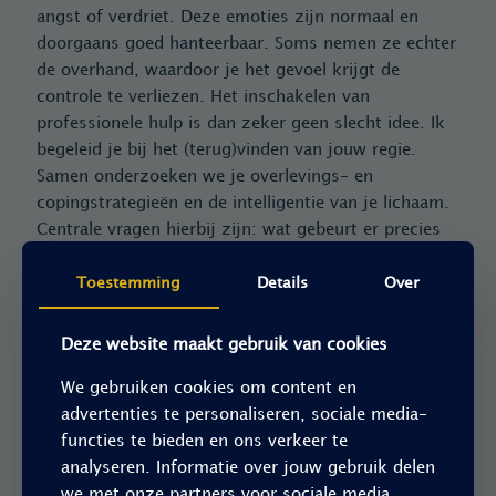
angst of verdriet. Deze emoties zijn normaal en
doorgaans goed hanteerbaar. Soms nemen ze echter
de overhand, waardoor je het gevoel krijgt de
controle te verliezen. Het inschakelen van
professionele hulp is dan zeker geen slecht idee. Ik
begeleid je bij het (terug)vinden van jouw regie.
Samen onderzoeken we je overlevings- en
copingstrategieën en de intelligentie van je lichaam.
Centrale vragen hierbij zijn: wat gebeurt er precies
met mij, met mij in relatie tot anderen en/of met
Toestemming
Details
Over
mij binnen een groep?
Sta stevig in je schoenen
Deze website maakt gebruik van cookies
We gebruiken cookies om content en
Tijdens de 1,5 uur durende sessies besteden we ook
advertenties te personaliseren, sociale media-
aandacht aan gronding en ontspanning. Gronding,
functies te bieden en ons verkeer te
oftewel aarden, helpt bij het herstellen van
analyseren. Informatie over jouw gebruik delen
evenwicht. Door je bekken, benen en voeten als
we met onze partners voor sociale media,